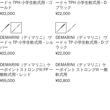
ードゥ TPH 小学生軟式用 - ゴ
ードゥ TPH 小学生軟式用 - D
A
A
ールド
ブラック
R
R
¥22,000
¥22,000
P
P
R
R
R
R
E
E
I
I
G
G
C
C
U
U
E
E
DEMARINI（ディマリニ） ヴ
DEMARINI（ディマリニ） ヴ
L
L
¥
¥
ードゥ TP 小学生軟式用 - シル
ードゥ TP 小学生軟式用 - D ブ
A
A
2
2
バー
ラック
R
R
7
8
¥22,000
¥22,000
P
P
R
R
,
,
R
R
E
E
5
6
I
I
DEMARINI（ディマリニ）ケ
DEMARINI（ディマリニ）ケ
G
G
0
0
ーポイントストロングⅢ FP 一
ーポイント ストロングⅢ 一般
C
C
U
U
0
0
般軟式用 - レッド
軟式用
E
E
L
L
¥55,000
¥52,800
¥
¥
A
A
R
R
2
2
R
R
E
E
2
2
P
P
G
G
,
,
R
R
U
U
0
0
I
I
L
L
0
0
C
C
A
A