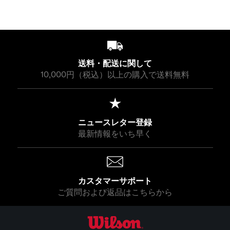
0
0
E
E
R
R
¥
¥
P
P
2
2
R
R
2
2
I
I
,
,
C
C
送料・配送に関して
0
0
E
E
10,000円（税込）以上の購入で送料無料
0
0
¥
¥
0
0
5
5
5
2
,
,
ニュースレター登録
0
8
最新情報をいち早く
0
0
0
0
カスタマーサポート
ご質問および返品はこちらから