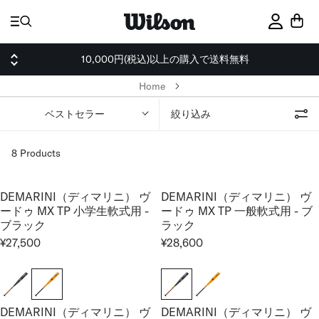
ス
キ
サインイ
ッ
プ
10,000円(税込)以上の購入で送料無料
Home
ベストセラー
絞り込み
8 Products
DEMARINI（ディマリニ） ヴ
DEMARINI（ディマリニ） ヴ
ードゥ MX TP 小学生軟式用 -
ードゥ MX TP 一般軟式用 - ブ
ブラック
ラック
¥27,500
¥28,600
R
R
E
E
G
G
U
U
DEMARINI（ディマリニ） ヴ
DEMARINI（ディマリニ） ヴ
L
L