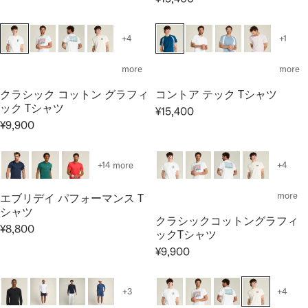
E
R
0
0
R
R
G
E
0
0
I
I
U
G
0
+4
+1
C
C
L
U
E
E
A
L
more
more
¥
¥
R
A
1
1
クラシック コットン グラフィ
コントア テック Tシャツ
P
R
1
1
ック Tシャツ
R
P
¥15,400
R
,
,
¥9,900
I
R
R
E
0
0
C
I
E
G
0
0
E
C
G
U
0
0
+14 more
+4
¥
E
U
L
7
¥
L
A
more
エブリデイ パフォーマンス T
,
1
A
R
シャツ
7
5
クラシックコットングラフィ
R
P
¥8,800
0
,
ックTシャツ
R
P
R
0
4
E
¥9,900
R
I
R
0
G
I
C
E
0
U
C
E
G
+3
+4
L
E
¥
U