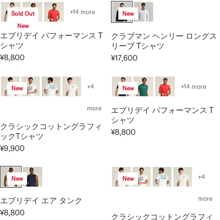
U
G
+14 more
Sold Out
New
L
U
A
New
L
エブリデイ パフォーマンス T
クラブマン ヘンリー ロングス
R
A
シャツ
リーブ Tシャツ
P
R
¥8,800
¥17,600
R
R
R
P
I
E
E
R
C
G
G
I
+4
+14 more
New
New
E
U
U
C
¥
L
L
E
more
エブリデイ パフォーマンス T
1
A
A
¥
シャツ
7
クラシックコットングラフィ
R
R
1
¥8,800
,
ックTシャツ
R
P
P
1
6
E
¥9,900
R
R
,
R
0
G
I
I
0
E
0
U
C
C
0
G
+4
New
New
L
E
E
0
U
A
¥
¥
L
more
エブリデイ エア タンク
R
8
1
A
P
¥8,800
,
7
クラシックコットングラフィ
R
R