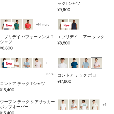
R
8
,
ックTシャツ
E
P
I
0
6
¥9,900
G
R
R
C
0
0
U
I
E
E
0
L
C
G
¥
+14 more
New
New
A
E
U
8
R
¥
L
,
エブリデイ パフォーマンス T
エブリデイ エアー タンク
P
9
A
8
シャツ
¥8,800
R
,
R
R
0
¥8,800
I
9
R
E
P
0
C
0
E
G
R
E
0
G
U
I
+1
New
¥
U
L
C
8
L
A
E
more
コントア テック ポロ
,
A
R
¥
¥17,600
8
コントア テック Tシャツ
R
R
P
9
0
E
P
¥15,400
R
,
R
0
G
R
I
9
E
U
I
C
ウーブン テック シアサッカー
0
G
+4
L
C
ポップオーバー
E
0
U
A
E
¥
¥15,400