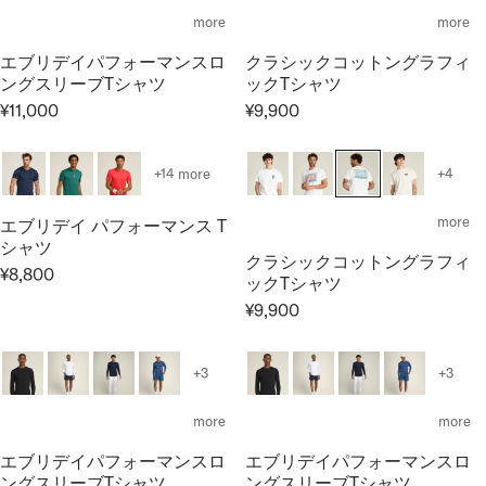
A
¥
1
L
more
more
R
9
5
A
P
,
,
エブリデイパフォーマンスロ
クラシックコットングラフィ
R
R
9
4
ングスリーブTシャツ
ックTシャツ
P
I
0
0
¥11,000
¥9,900
R
R
R
C
0
0
I
E
E
E
C
G
G
¥
+14 more
+4
E
U
U
8
¥
L
L
,
more
エブリデイ パフォーマンス T
9
A
A
8
シャツ
,
クラシックコットングラフィ
R
R
0
¥8,800
9
ックTシャツ
R
P
P
0
0
E
¥9,900
R
R
R
0
G
I
I
E
U
C
C
G
+3
+3
L
E
E
U
A
¥
¥
L
more
more
R
1
9
A
P
1
,
エブリデイパフォーマンスロ
エブリデイパフォーマンスロ
R
R
,
9
ングスリーブTシャツ
ングスリーブTシャツ