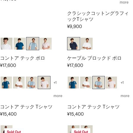
L
R
more
R
¥
8
A
E
P
8
,
クラシックコットングラフィ
R
G
R
,
8
ックTシャツ
P
U
I
8
0
¥9,900
R
L
R
C
0
0
I
A
E
E
0
C
R
G
¥
E
P
U
1
¥
R
L
7
コントア テック ポロ
ケーブル ブロックド ポロ
1
I
A
,
¥17,600
¥17,600
5
C
R
R
R
6
,
E
E
E
P
0
4
¥
G
G
R
0
+1
+1
0
1
U
U
I
0
5
L
L
C
more
more
,
A
A
E
4
コントア テック Tシャツ
コントア テック Tシャツ
R
R
¥
0
P
P
¥15,400
¥15,400
9
R
R
0
R
R
,
E
E
I
I
9
G
G
Sold Out
Sold Out