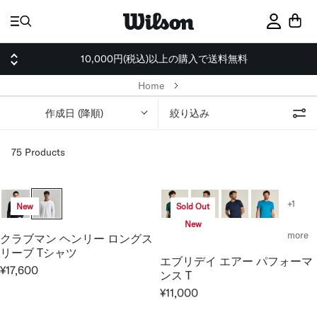
ス
キ
サインイ
ッ
プ
10,000円(税込)以上の購入で送料無料
Home
作成日 (降順)
絞り込み
75 Products
+1
New
Sold Out
New
more
クラブマン ヘンリー ロングス
リーブ Tシャツ
エブリデイ エアー パフォーマ
¥17,600
ンス T
R
E
¥11,000
R
G
E