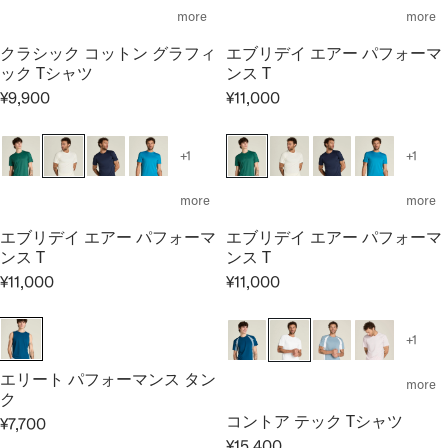
0
5
¥
1
I
L
more
more
0
0
1
4
C
A
0
6
,
E
クラシック コットン グラフィ
エブリデイ エアー パフォーマ
R
,
3
ック Tシャツ
ンス T
¥
P
5
0
1
¥9,900
¥11,000
R
R
R
0
0
1
I
E
E
0
,
C
G
G
+1
+1
0
E
U
U
0
¥
L
L
more
more
0
1
A
A
1
エブリデイ エアー パフォーマ
エブリデイ エアー パフォーマ
R
R
,
ンス T
ンス T
P
P
0
¥11,000
¥11,000
R
R
R
R
0
I
I
E
E
0
C
C
G
G
+1
E
E
U
U
¥
¥
エリート パフォーマンス タン
L
L
more
9
1
ク
A
A
,
1
コントア テック Tシャツ
R
R
¥7,700
R
9
,
P
P
¥15,400