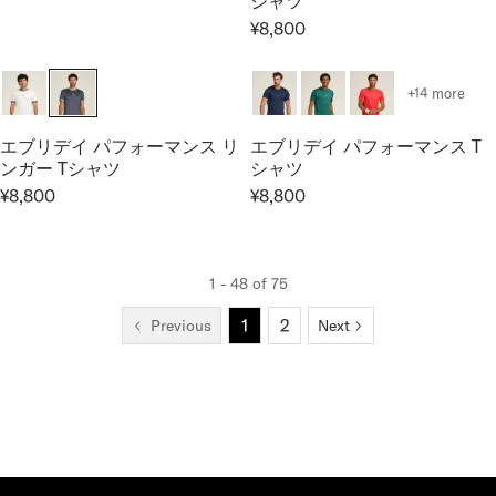
シャツ
R
P
G
8
8
¥8,800
R
P
R
U
,
,
E
R
I
L
8
8
G
I
C
A
0
0
+14 more
U
C
E
R
0
0
L
E
¥
P
エブリデイ パフォーマンス リ
エブリデイ パフォーマンス T
A
¥
9
R
ンガー Tシャツ
シャツ
R
9
,
I
¥8,800
¥8,800
R
R
P
,
9
C
E
E
R
9
0
E
G
G
I
0
0
¥
U
U
C
1 - 48 of 75
0
9
L
L
E
,
1
2
Previous
Next
A
A
¥
9
R
R
8
0
P
P
,
0
R
R
8
I
I
0
C
C
0
E
E