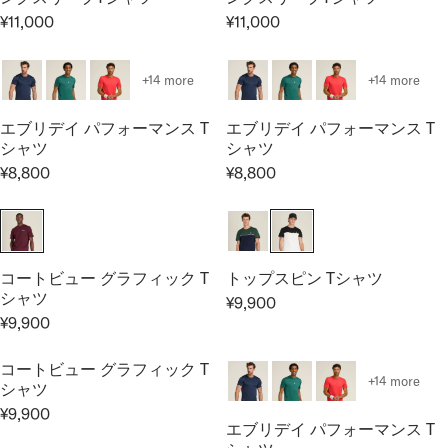
P
I
0
0
¥11,000
¥11,000
R
R
R
C
0
0
I
E
E
E
0
C
G
G
¥
+14 more
+14 more
E
U
U
8
¥
L
L
,
エブリデイ パフォーマンス T
エブリデイ パフォーマンス T
9
A
A
8
シャツ
シャツ
,
R
R
0
¥8,800
¥8,800
9
R
R
P
P
0
0
E
E
R
R
0
G
G
I
I
U
U
C
C
L
L
E
E
コートビュー グラフィック T
トップスピン Tシャツ
A
A
¥
¥
シャツ
¥9,900
R
R
R
1
1
¥9,900
R
E
P
P
1
1
E
G
R
R
,
,
コートビュー グラフィック T
G
U
I
I
0
0
+14 more
シャツ
U
L
C
C
0
0
¥9,900
L
A
R
E
E
0
0
エブリデイ パフォーマンス T
A
R
E
¥
¥