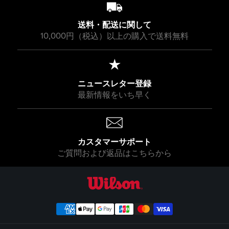
¥
¥
8
8
,
,
送料・配送に関して
8
8
10,000円（税込）以上の購入で送料無料
0
0
0
0
ニュースレター登録
最新情報をいち早く
カスタマーサポート
ご質問および返品はこちらから
ウイルソン公式オンラインストア