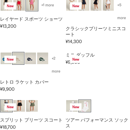
,
E
G
G
R
+1 more
+5
New
New
5
¥
U
U
I
0
1
L
L
C
more
レイヤード スポーツ ショーツ
0
9
A
A
E
¥13,200
,
クラシックプリーツミニスコ
R
R
R
¥
8
ート
E
P
P
1
0
¥14,300
G
R
R
1
R
0
U
I
I
,
E
L
C
C
ミニ ダッフル
0
G
+2
New
New
A
E
E
0
¥9,900
U
R
R
¥
¥
0
L
E
more
P
7
1
A
G
R
,
6
レトロ ラケット カバー
R
U
I
7
,
P
¥9,900
L
R
C
0
5
R
A
E
E
0
0
I
R
G
¥
0
New
New
C
P
U
1
E
R
L
3
スプリット プリーツ スコート
ツアー パフォーマンス ソック
¥
I
A
,
ス
¥18,700
1
C
R