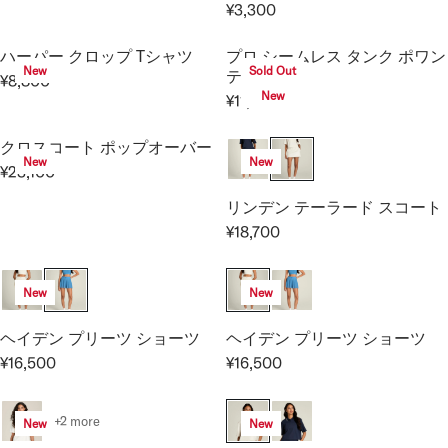
R
2
¥3,300
4
E
R
E
P
0
,
¥
E
G
R
0
ハーパー クロップ Tシャツ
プロ シームレス タンク ポワン
3
9
G
U
I
New
Sold Out
テル
0
¥8,800
,
U
L
C
R
New
0
¥11,000
9
L
A
R
E
E
0
A
R
E
¥
G
クロスコート ポップオーバー
0
R
P
G
9
U
New
New
¥23,100
P
R
U
,
L
R
R
I
L
9
A
E
リンデン テーラード スコート
I
C
A
0
R
G
¥18,700
C
R
E
R
0
P
U
E
E
¥
P
R
L
¥
G
1
R
I
A
New
New
3
U
8
I
C
R
,
L
,
C
E
P
ヘイデン プリーツ ショーツ
ヘイデン プリーツ ショーツ
3
A
7
E
¥
R
¥16,500
¥16,500
0
R
R
R
0
¥
8
I
0
E
E
P
0
1
,
C
G
G
R
1
8
+2 more
E
New
New
U
U
I
,
0
¥