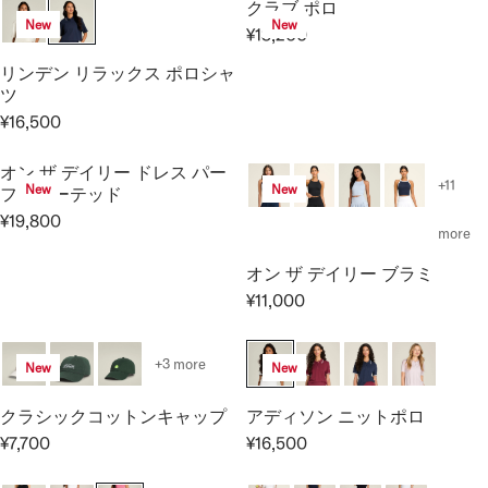
I
クラブ ポロ
R
G
0
8
New
New
C
P
¥13,200
U
0
,
R
E
R
L
8
E
リンデン リラックス ポロシャ
¥
I
A
0
G
ツ
1
C
R
0
U
¥16,500
7
E
R
P
L
,
¥
E
R
A
オン ザ デイリー ドレス パー
6
3
G
I
+11
R
New
New
フォレーテッド
0
,
U
C
P
0
¥19,800
3
L
R
E
more
R
0
A
E
¥
I
オン ザ デイリー ブラミ
0
R
G
1
C
P
¥11,000
U
6
E
R
R
L
,
¥
E
I
A
5
1
G
+3 more
New
New
C
R
0
3
U
E
P
0
,
L
クラシックコットンキャップ
アディソン ニットポロ
¥
R
2
A
¥7,700
¥16,500
1
I
0
R
R
R
6
C
0
E
E
P