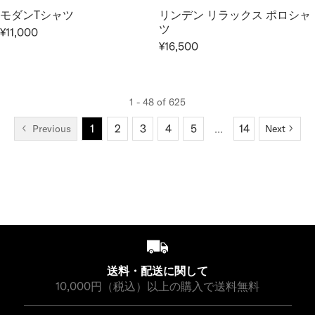
L
L
C
0
0
2
モダンTシャツ
リンデン リラックス ポロシャ
A
A
E
0
ツ
3
¥11,000
R
R
R
¥
0
,
¥16,500
R
E
P
P
1
1
E
G
R
R
8
0
G
U
I
I
,
0
U
L
C
C
7
1 - 48 of 625
L
A
E
E
0
1
2
3
4
5
...
14
Previous
Next
A
R
¥
¥
0
R
P
1
1
P
R
6
6
R
I
,
,
I
C
5
5
C
E
0
0
E
¥
0
0
¥
1
1
1
6
送料・配送に関して
,
,
10,000円（税込）以上の購入で送料無料
0
5
0