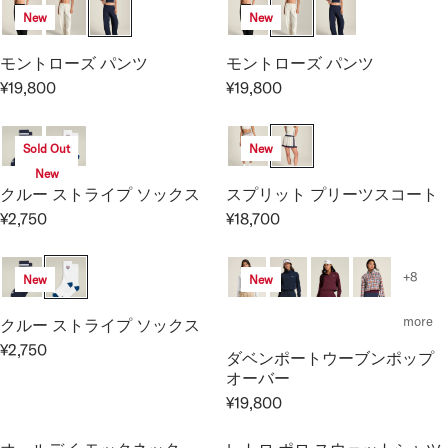
I
I
G
0
New
New
L
C
C
U
0
A
E
E
L
モントローズ パンツ
モントローズ パンツ
R
¥
¥
A
P
¥19,800
¥19,800
8
1
R
R
R
R
,
3
E
E
P
I
8
,
G
G
R
Sold Out
New
C
0
2
U
U
I
E
New
0
0
L
L
C
クルー ストライプ ソックス
スプリット プリーツスコート
¥
0
A
A
E
¥2,750
¥18,700
1
R
R
R
R
¥
3
E
E
P
P
1
,
G
G
R
R
4
+8
New
New
2
U
U
I
I
,
0
L
L
C
C
3
more
クルー ストライプ ソックス
0
A
A
E
E
0
¥2,750
ダベンポートウーブンポップ
R
R
R
¥
¥
0
オーバー
E
P
P
1
1
¥19,800
G
R
R
9
9
R
U
I
I
,
,
E
L