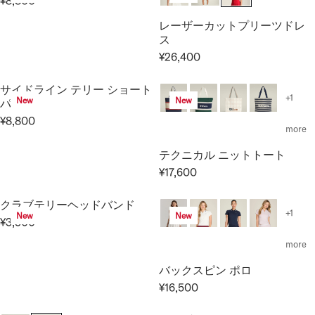
¥8,800
P
1
U
L
C
5
R
R
3
L
A
E
0
E
レーザーカットプリーツドレ
I
,
A
R
¥
0
G
ス
C
2
R
P
1
U
¥26,400
R
E
0
P
R
4
L
E
¥
0
R
I
,
A
サイドライン テリー ショート
G
1
I
C
3
+1
R
New
New
パンツ
U
9
C
E
0
P
¥8,800
L
,
R
E
¥
0
more
R
A
8
E
¥
3
I
テクニカル ニットトート
R
0
G
2
,
C
P
0
¥17,600
U
,
3
E
R
R
L
7
0
¥
E
I
クラブテリーヘッドバンド
A
5
0
8
G
+1
New
New
C
R
0
¥3,300
,
U
R
E
P
8
L
E
more
¥
R
0
A
G
2
I
バックスピン ポロ
0
R
U
6
C
P
¥16,500
L
R
,
E
R
A
E
4
¥