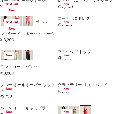
C
C
オールデイ モックネック
レトロ ポロ スウェットシャツ
8
8
G
Sold Out
New
A
E
E
0
0
¥15,400
¥22,000
U
R
R
R
New
¥
¥
0
0
L
E
E
P
2
1
ニットポロドレス
A
G
G
+1 more
R
,
8
Sold Out
New
R
¥27,500
U
U
R
I
7
,
New
P
L
L
E
C
レイヤード スポーツ ショーツ
5
7
R
A
A
G
E
0
0
¥13,200
I
R
R
R
U
¥
0
C
E
P
P
L
2
フルジップ トップ
E
G
R
R
A
,
New
New
¥14,300
¥
U
I
I
R
R
7
1
L
C
C
E
P
モントローズ パンツ
5
9
A
E
E
G
R
0
¥19,800
,
R
R
¥
¥
U
I
8
E
P
1
2
L
C
クルー オールオーバー ソック
クラブテリー リストバンド
0
G
R
5
2
A
E
New
New
ス
¥3,300
0
U
I
,
,
R
R
¥
¥2,750
L
C
4
0
R
E
P
2
A
E
0
0
E
G
R
7
バックコート キャミブラ
R
¥
0
0
G
U
I
,
New
New