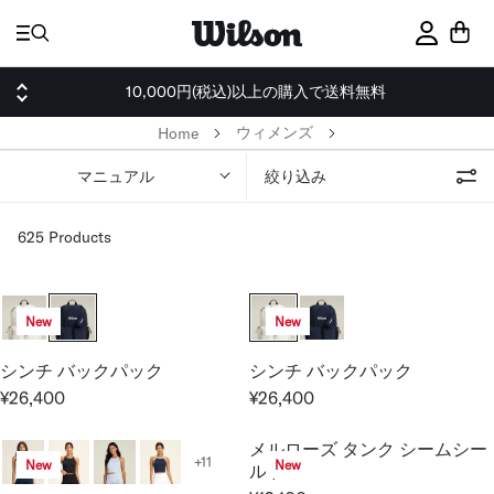
ス
キ
サインイ
ッ
プ
10,000円(税込)以上の購入で送料無料
ウィメンズ
Home
マニュアル
絞り込み
625 Products
New
New
シンチ バックパック
シンチ バックパック
¥26,400
¥26,400
R
R
E
E
メルローズ タンク シームシー
G
G
+11
New
New
ルド
U
U