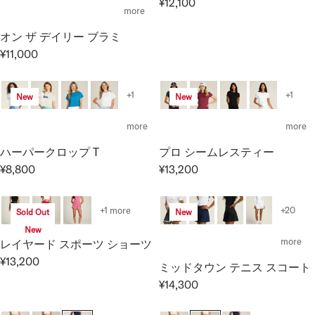
¥12,100
L
L
R
more
A
A
E
オン ザ デイリー ブラミ
R
R
G
P
P
¥11,000
U
R
R
R
L
E
I
I
A
G
+1
+1
New
New
C
C
R
U
E
E
P
L
more
more
¥
¥
R
A
2
2
I
ハーパークロップ T
プロ シームレスティー
R
6
6
C
P
¥8,800
¥13,200
R
R
,
,
E
R
E
E
4
4
¥
I
G
G
0
0
1
+1 more
+20
Sold Out
New
C
U
U
0
0
2
E
New
L
L
,
more
レイヤード スポーツ ショーツ
¥
A
A
1
¥13,200
1
ミッドタウン テニス スコート
R
R
R
0
1
E
P
P
¥14,300
0
R
,
G
R
R
E
0
U