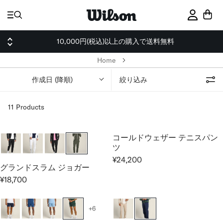
ス
キ
サインイ
ッ
プ
10,000円(税込)以上の購入で送料無料
Home
作成日 (降順)
絞り込み
11 Products
コールドウェザー テニスパン
ツ
¥24,200
R
グランドスラム ジョガー
E
¥18,700
R
G
E
U
G
L
+6
U
A