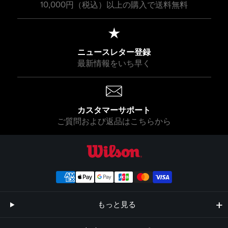
10,000円（税込）以上の購入で送料無料
¥
0
0
1
8
,
ニュースレター登録
7
最新情報をいち早く
0
0
カスタマーサポート
ご質問および返品はこちらから
ウイルソン公式オンラインストア
もっと見る