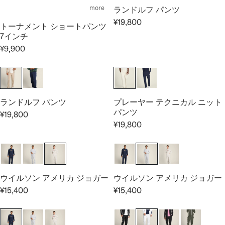
L
R
more
ランドルフ パンツ
A
P
¥19,800
トーナメント ショートパンツ
R
R
R
7インチ
E
P
I
¥9,900
G
R
C
R
U
I
E
E
L
C
¥
G
A
E
2
U
R
¥
4
L
ランドルフ パンツ
プレーヤー テクニカル ニット
P
1
,
A
パンツ
¥19,800
R
8
2
R
R
¥19,800
I
,
0
R
E
P
C
7
0
E
G
R
E
0
G
U
I
¥
0
U
L
C
1
L
A
E
ウイルソン アメリカ ジョガー
ウイルソン アメリカ ジョガー
9
A
R
¥
¥15,400
¥15,400
,
R
R
R
P
9
8
E
E
P
R
,
0
G
G
R
I
9