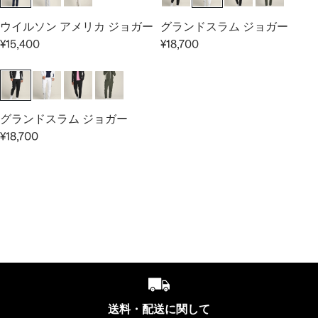
0
U
U
I
C
0
L
L
C
E
0
ウイルソン アメリカ ジョガー
グランドスラム ジョガー
A
A
E
¥
¥15,400
¥18,700
R
R
R
R
¥
1
E
E
P
P
1
9
G
G
R
R
9
,
U
U
I
I
,
8
L
L
C
C
8
0
グランドスラム ジョガー
A
A
E
E
0
0
¥18,700
R
R
R
¥
¥
0
E
P
P
1
1
G
R
R
5
5
U
I
I
,
,
L
C
C
4
4
A
E
E
0
0
R
¥
¥
0
0
P
1
1
R
5
8
I
,
,
C
4
7
送料・配送に関して
E
0
0