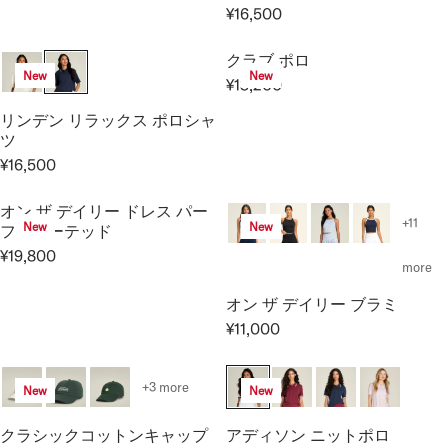
6
C
P
¥16,500
L
R
,
E
R
A
E
4
¥
I
クラブ ポロ
R
G
0
8
New
New
C
P
¥13,200
U
0
,
R
E
R
L
8
E
リンデン リラックス ポロシャ
¥
I
A
0
G
ツ
1
C
R
0
U
¥16,500
7
E
R
P
L
,
¥
E
R
A
オン ザ デイリー ドレス パー
6
3
G
I
+11
R
New
New
フォレーテッド
0
,
U
C
P
0
¥19,800
3
L
R
E
more
R
0
A
E
¥
I
オン ザ デイリー ブラミ
0
R
G
1
C
P
¥11,000
U
6
E
R
R
L
,
¥
E
I
A
5
1
G
+3 more
New
New
C
R
0
3
U
E
P
0
,
L
クラシックコットンキャップ
アディソン ニットポロ
¥
R
2