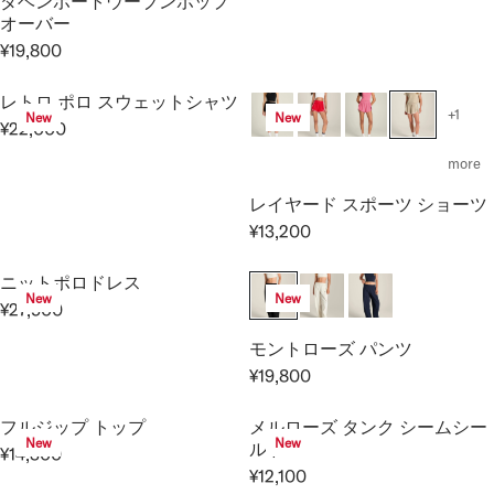
ダベンポートウーブンポップ
R
R
¥
¥
0
U
オーバー
P
P
1
1
L
¥19,800
R
R
9
9
A
R
I
I
,
,
R
E
C
C
レトロ ポロ スウェットシャツ
8
8
P
G
+1
New
New
E
E
0
0
¥22,000
R
U
R
¥
¥
0
0
I
L
E
more
2
2
C
A
G
,
,
E
レイヤード スポーツ ショーツ
R
U
7
7
¥
P
¥13,200
L
R
5
5
1
R
A
E
0
0
5
I
ニットポロドレス
R
G
,
New
New
C
P
¥27,500
U
R
4
E
R
L
E
モントローズ パンツ
0
¥
I
A
G
0
¥19,800
1
C
R
R
U
9
E
E
P
L
,
フルジップ トップ
メルローズ タンク シームシー
¥
G
R
A
New
New
ルド
8
¥14,300
2
U
I
R
R
0
¥12,100
2
L
C
R
E
P