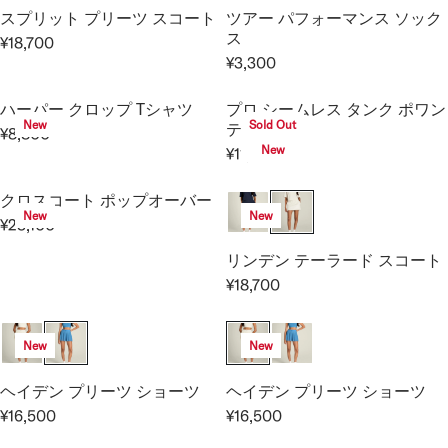
¥
R
L
スプリット プリーツ スコート
ツアー パフォーマンス ソック
¥
1
I
A
ス
¥18,700
1
3
C
R
R
¥3,300
4
,
E
R
E
P
,
2
¥
E
G
R
ハーパー クロップ Tシャツ
プロ シームレス タンク ポワン
3
0
9
G
U
I
New
Sold Out
テル
0
0
¥8,800
,
U
L
C
R
New
0
¥11,000
9
L
A
R
E
E
0
A
R
E
¥
G
クロスコート ポップオーバー
0
R
P
G
9
U
New
New
¥23,100
P
R
U
,
L
R
R
I
L
9
A
E
リンデン テーラード スコート
I
C
A
0
R
G
¥18,700
C
R
E
R
0
P
U
E
E
¥
P
R
L
¥
G
1
R
I
A
New
New
3
U
8
I
C
R
,
L
,
C
E
P
ヘイデン プリーツ ショーツ
ヘイデン プリーツ ショーツ
3
A
7
E
¥
R
¥16,500
¥16,500
0
R
R
R
0
¥
8
I
0
E
E