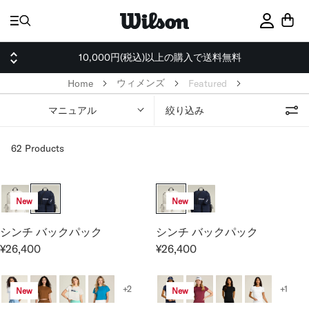
ス
キ
サインイ
ッ
プ
10,000円(税込)以上の購入で送料無料
ウィメンズ
Home
Featured
マニュアル
絞り込み
62 Products
New
New
シンチ バックパック
シンチ バックパック
¥26,400
¥26,400
R
R
E
E
G
G
+2
+1
New
New
U
U