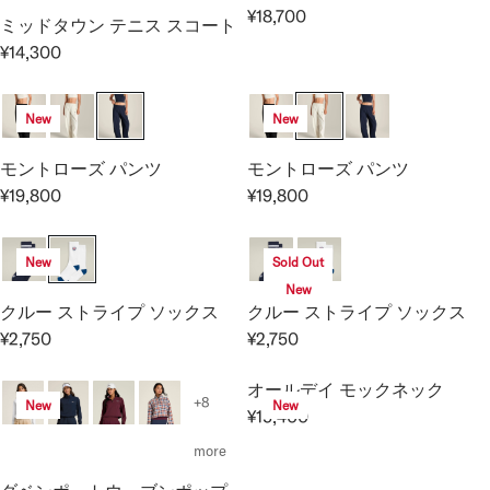
I
I
A
R
0
0
¥18,700
C
C
ミッドタウン テニス スコート
R
R
P
0
E
E
E
P
¥14,300
R
R
¥
¥
G
R
I
E
1
1
U
I
C
G
1
3
New
New
L
C
E
U
,
,
A
E
¥
L
モントローズ パンツ
モントローズ パンツ
0
2
R
¥
3
A
0
0
P
¥19,800
¥19,800
2
,
R
R
R
0
0
R
,
3
E
E
P
I
7
0
G
G
R
New
Sold Out
C
5
0
U
U
I
E
New
0
L
L
C
クルー ストライプ ソックス
クルー ストライプ ソックス
¥
A
A
E
¥2,750
¥2,750
1
R
R
R
R
¥
8
E
E
P
P
1
,
オールデイ モックネック
G
G
R
R
4
+8
New
New
7
¥15,400
U
U
I
I
,
R
0
L
L
C
C
3
E
more
0
A
A
E
E
0
G