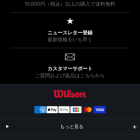
,
10,000円（税込）以上の購入で送料無料
0
5
0
0
0
0
ニュースレター登録
最新情報をいち早く
カスタマーサポート
ご質問および返品はこちらから
ウイルソン公式オンラインストア
もっと見る