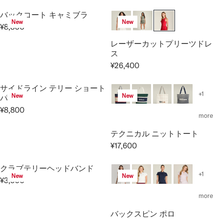
0
,
A
E
E
G
R
バックコート キャミブラ
0
R
¥
G
U
I
New
New
0
¥8,800
P
1
U
L
C
R
0
R
3
L
A
E
E
レーザーカットプリーツドレ
I
,
A
R
¥
G
ス
C
2
R
P
2
U
¥26,400
R
E
0
P
R
7
L
E
¥
0
R
I
,
A
サイドライン テリー ショート
G
1
I
C
5
+1
R
New
New
パンツ
U
9
C
E
0
P
¥8,800
L
,
R
E
¥
0
more
R
A
8
E
¥
1
I
テクニカル ニットトート
R
0
G
1
4
C
P
0
¥17,600
U
2
,
E
R
R
L
,
3
¥
E
I
クラブテリーヘッドバンド
A
1
0
8
G
+1
New
New
C
R
0
0
¥3,300
,
U
R
E
P
0
8
L
E
more
¥
R
0
A
G
2
I
バックスピン ポロ
0
R
U