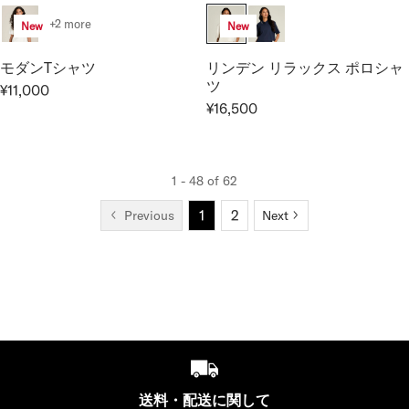
P
0
1
,
C
G
G
R
1
8
+2 more
E
New
New
U
U
I
,
0
¥
L
L
C
0
0
2
モダンTシャツ
リンデン リラックス ポロシャ
A
A
E
0
ツ
3
¥11,000
R
R
R
¥
0
,
¥16,500
R
E
P
P
1
1
E
G
R
R
8
0
G
U
I
I
,
0
U
L
C
C
7
1 - 48 of 62
L
A
E
E
0
1
2
Previous
Next
A
R
¥
¥
0
R
P
1
1
P
R
6
6
R
I
,
,
I
C
5
5
C
E
0
0
E
¥
0
0
¥
1
1
1
6
送料・配送に関して
,