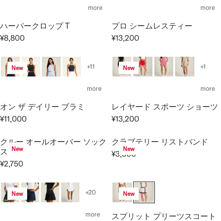
L
L
more
more
A
A
ハーパークロップ T
プロ シームレスティー
R
R
P
P
¥8,800
¥13,200
R
R
R
R
E
E
I
I
G
G
+11
+1
New
New
C
C
U
U
E
E
L
L
more
more
¥
¥
A
A
2
2
オン ザ デイリー ブラミ
レイヤード スポーツ ショーツ
R
R
6
6
P
P
¥11,000
¥13,200
R
R
,
,
R
R
E
E
4
4
I
I
クルー オールオーバー ソック
クラブテリー リストバンド
G
G
0
0
New
New
C
C
ス
¥3,300
U
U
0
0
R
E
E
¥2,750
L
L
R
E
¥
¥
A
A
E
G
8
1
R
R
G
U
+20
,
3
New
New
P
P
U
L
8
,
R
R
L
A
more
スプリット プリーツスコート
0
2