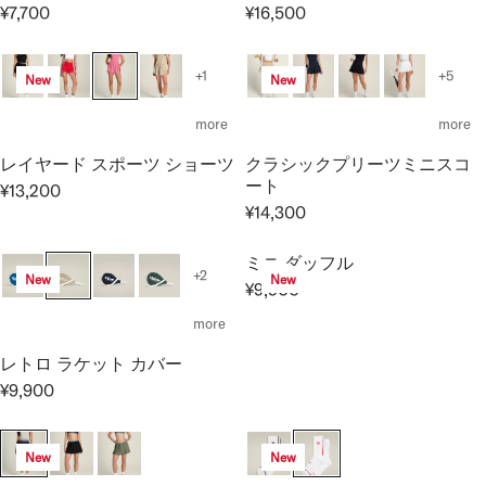
A
¥7,700
¥16,500
1
I
0
R
R
R
6
C
0
E
E
P
,
E
G
G
R
+1
+5
New
New
5
¥
U
U
I
0
1
L
L
C
more
more
0
9
A
A
E
,
レイヤード スポーツ ショーツ
クラシックプリーツミニスコ
R
R
¥
8
ート
P
P
¥13,200
1
R
0
¥14,300
R
R
1
R
E
0
I
I
,
E
G
C
C
ミニ ダッフル
0
G
U
+2
New
New
E
E
0
¥9,900
U
L
R
¥
¥
0
L
A
E
more
7
1
A
R
G
,
6
レトロ ラケット カバー
R
P
U
7
,
P
¥9,900
R
L
R
0
5
R
I
A
E
0
0
I
C
R
G
0
New
New
C
E
P
U
E