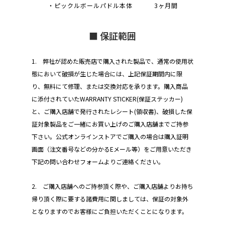
・ピックルボールパドル本体 3ヶ月間
■ 保証範囲
1. 弊社が認めた販売店で購入された製品で、通常の使用状
態において破損が生じた場合には、上記保証期間内に限
り、無料にて修理、または交換対応を承ります。購入商品
に添付されていたWARRANTY STICKER(保証ステッカー)
と、ご購入店舗で発行されたレシート(領収書)、破損した保
証対象製品をご一緒にお買い上げのご購入店舗までご持参
下さい。公式オンラインストアでご購入の場合は購入証明
画面（注文番号などの分かるEメール等）をご用意いただき
下記の問い合わせフォームよりご連絡ください。
2. ご購入店舗へのご持参頂く際や、ご購入店舗よりお持ち
帰り頂く際に要する諸費用に関しましては、保証の対象外
となりますのでお客様にご負担いただくことになります。