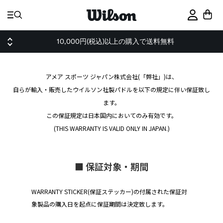
ス
キ
サインイ
ッ
プ
10,000円(税込)以上の購入で送料無料
アメア スポーツ ジャパン株式会社(「弊社」)は、
自らが輸入・販売したウイルソン社製パドルを以下の規定に伴い保証致し
ます。
この保証規定は日本国内においてのみ有効です。
(THIS WARRANTY IS VALID ONLY IN JAPAN.)
■ 保証対象・期間
WARRANTY STICKER(保証ステッカー)の
付属された保証対
象製品の購入日を起点に保証期間は決定致します。