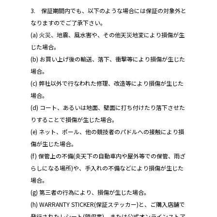
3. 保証期間内でも、以下のような場合には保証の対象外と
なりますのでご了承下さい。
(a) 火災、地震、風水害や、その他天災地変により損傷が生
じた場合。
(b) お買い上げ後の輸送、落下、衝撃等により損傷が生じた
場合。
(c) 弊社以外で行なわれた修理、改造等により損傷が生じた
場合。
(d) コート、あるいは地面、壁面に打ち付けたり落下させた
りすることで損傷が生じた場合。
(e) ネット、ポール、他の競技者のパドルへの接触により損
傷が生じた場合。
(f) 保管上の不備(炎天下の自動車内や屋外等での保管、雨ざ
らしになる場所)や、手入れの不備などにより損傷が生じた
場合。
(g) 第三者の行為により、損傷が生じた場合。
(h) WARRANTY STICKER(保証ステッカー)と、ご購入店舗で
発行されたレシート(領収書)、または公式オンラインストア