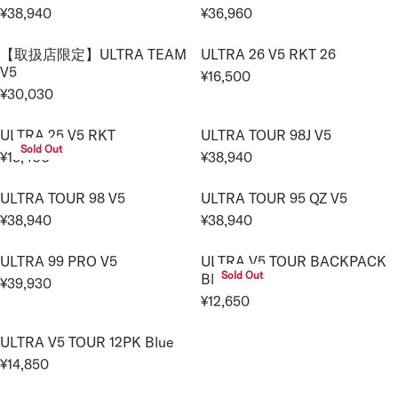
R
R
¥38,940
¥36,960
U
U
R
R
P
P
L
L
E
E
R
R
【取扱店限定】ULTRA TEAM
ULTRA 26 V5 RKT 26
A
A
G
G
I
I
V5
R
R
¥16,500
U
U
R
C
C
¥30,030
P
P
L
L
R
E
E
E
R
R
A
A
E
G
¥
¥
I
I
ULTRA 25 V5 RKT
ULTRA TOUR 98J V5
R
R
G
U
4
4
Sold Out
C
C
¥15,400
¥38,940
P
P
U
L
R
R
0
0
E
E
R
R
L
A
E
E
,
,
¥
¥
I
I
ULTRA TOUR 98 V5
ULTRA TOUR 95 QZ V5
A
R
G
G
0
0
3
3
C
C
R
¥38,940
¥38,940
P
U
U
4
4
R
R
8
8
E
E
P
R
L
L
0
0
E
E
,
,
¥
¥
R
I
ULTRA 99 PRO V5
ULTRA V5 TOUR BACKPACK
A
A
G
G
9
9
3
3
Sold Out
I
Blue
C
R
R
¥39,930
U
U
4
4
R
8
6
C
E
¥12,650
P
P
L
L
R
0
0
E
,
,
E
¥
R
R
A
A
E
G
9
9
¥
1
I
I
ULTRA V5 TOUR 12PK Blue
R
R
G
U
4
6
3
6
C
C
¥14,850
P
P
U
L
R
0
0
0
,
E
E
R
R
L
A
E
,
5