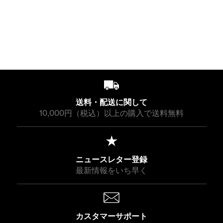
¥
¥
I
I
A
R
G
0
0
1
3
C
C
R
P
U
3
0
5
8
E
E
P
R
L
0
,
,
¥
¥
R
I
A
4
9
3
3
I
C
R
0
4
8
8
C
E
P
0
0
,
,
E
¥
R
9
9
¥
3
I
4
4
1
9
C
送料・配送に関して
0
0
2
,
E
10,000円（税込）以上の購入で送料無料
,
9
¥
6
3
1
5
0
4
0
,
ニュースレター登録
8
最新情報をいち早く
5
0
カスタマーサポート