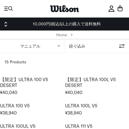
ス
キ
サインイ
ッ
プ
10,000円(税込)以上の購入で送料無料
Home
マニュアル
絞り込み
15 Products
【限定】ULTRA 100 V5
【限定】ULTRA 100L V5
DESERT
DESERT
¥40,040
¥40,040
R
R
E
E
ULTRA 100 V5
ULTRA 100L V5
G
G
¥38,940
¥38,940
U
U
R
R
L
L
E
E
ULTRA 100UL V5
ULTRA 111 V5
A
A
G
G