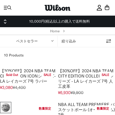
ス
キ
サインイ
ッ
プ
10,000円(税込)以上の購入で送料無料
Home
ベストセラー
絞り込み
10 Products
【30%OFF】2024 NBA TEAM
【30%OFF】2024 NBA TEAM
Sold Out
SALE
SALE
CITY EDITION ICONシリーズ-
CITY EDITION COLLECTORシ
LA レイカーズ 7号 ラバー
リーズ - LA レイカーズ 7号 人
工皮革
¥3,080
¥4,400
R
¥6,930
¥9,900
R
E
E
G
NBA ALL TEAM PREMIERE バ
G
U
数量限定
数量限定
スケットボール (オールチーム)
U
L
7号