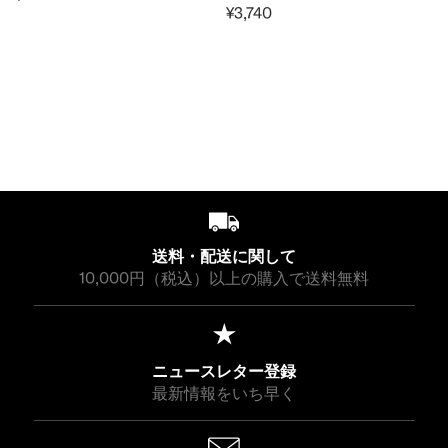
R
S
A
C
¥3,740
I
A
A
R
E
A
L
E
C
R
R
E
G
L
E
¥
E
P
P
G
U
E
F
3
¥
R
R
U
L
F
O
,
3
I
I
L
A
O
R
6
,
C
C
A
R
R
¥
3
6
E
E
R
P
¥
3
0
3
¥
¥
P
R
6
,
0
3
5
R
I
,
0
,
,
I
C
9
8
6
2
C
E
3
0
送料・配送に関して
3
8
E
¥
0
10,000円（税込）以上の購入で送料無料
0
0
¥
3
3
,
,
8
7
5
ニュースレター登録
4
0
最新情報をいち早く
0