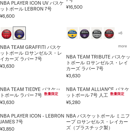
NBA PLAYER ICON UV バスケ
L
A
¥16,500
ットボール LEBRON 7号
A
R
R
R
¥6,600
E
P
R
P
G
R
E
R
U
I
G
+6
I
L
C
U
C
A
E
L
more
NBA TEAM GRAFFITI バスケ
E
R
¥
A
ットボール ロサンゼルス・レ
¥
P
4
NBA TEAM TRIBUTE バスケッ
R
イカーズ ラバー 7号
9
R
,
トボール ロサンゼルス・レイ
P
¥3,630
,
I
4
カーズ ラバー 7号
R
R
9
C
0
E
¥3,630
I
R
0
E
0
G
C
E
0
¥
,
U
NBA TEAM TIEDYE バスケッ
NBA TEAM ALLIANCE バスケ
E
G
,
1
N
数量限定
数量限定
L
トボール ラバー 7号
ットボール 7号 人工皮革
¥
U
N
6
O
A
¥3,630
¥5,280
6
L
R
R
O
,
W
R
,
A
E
E
W
5
O
P
6
NBA PLAYER ICON - LEBRON
NBA バスケットボール ミニフ
R
G
G
O
0
N
R
JAMES 7号
ープ ロサンゼルス・レイカー
0
P
U
U
N
0
S
I
ズ（プラスチック製）
0
¥3,850
R
L
L