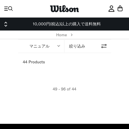
ス
キ
サインイ
ッ
プ
10,000円(税込)以上の購入で送料無料
Home
マニュアル
絞り込み
44 Products
49 - 96 of 44