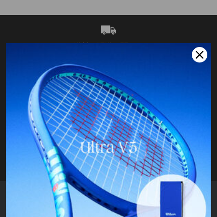
P
P
R
R
I
I
C
C
送料・配送に関して
E
E
10,000円（税込）以上の購入で送料無料
¥
¥
4
4
3
3
,
,
ニュースレター登録
5
5
最新情報をいち早く
6
6
0
0
カスタマーサポート
ご質問および返品はこちらから
ウイルソン公式オンラインストア