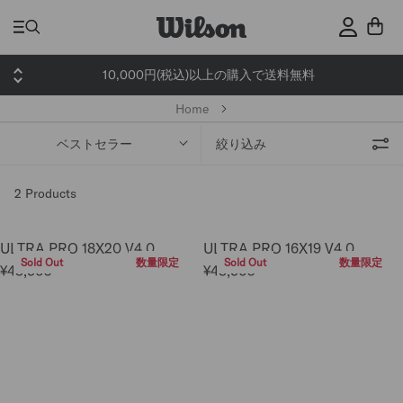
ス
キ
サインイ
ッ
プ
10,000円(税込)以上の購入で送料無料
Home
ベストセラー
絞り込み
2 Products
ULTRA PRO 18X20 V4.0
ULTRA PRO 16X19 V4.0
Sold Out
数量限定
Sold Out
数量限定
¥43,560
¥43,560
R
R
E
E
G
G
U
U
L
L
A
A
R
R