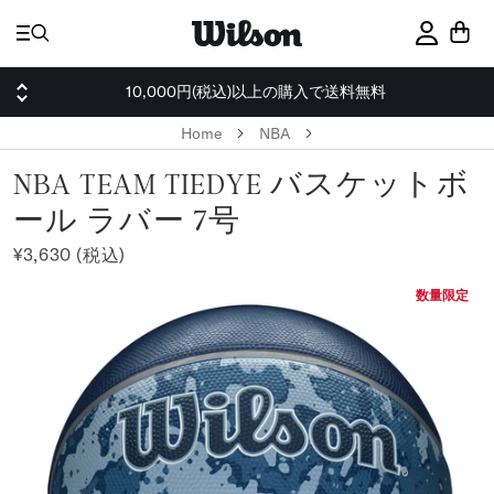
ス
キ
サインイ
ッ
プ
10,000円(税込)以上の購入で送料無料
Home
NBA
NBA TEAM TIEDYE バスケットボ
ール ラバー 7号
¥3,630 (税込)
数量限定