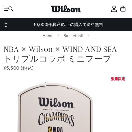
ス
キ
サインイ
ッ
プ
10,000円(税込)以上の購入で送料無料
Home
Basketball
NBA × Wilson × WIND AND SEA
トリプルコラボ ミニフープ
¥5,500 (税込)
数量限定