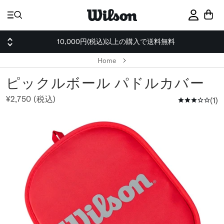
ス
キ
サインイ
ッ
プ
10,000円(税込)以上の購入で送料無料
Home
ピックルボール パドルカバー
¥2,750 (税込)
1