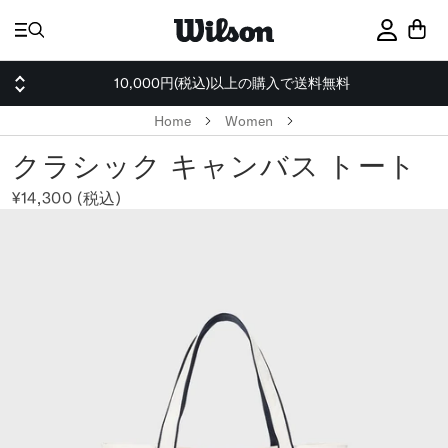
ス
キ
サインイ
ッ
プ
10,000円(税込)以上の購入で送料無料
Home
Women
クラシック キャンバス トート
¥14,300 (税込)