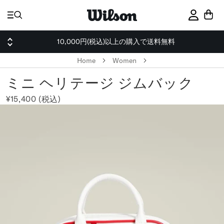
ス
キ
サインイ
ッ
プ
10,000円(税込)以上の購入で送料無料
Home
Women
ミニ ヘリテージ ジムバック
¥15,400 (税込)