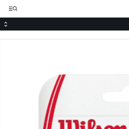
ス
キ
ッ
プ