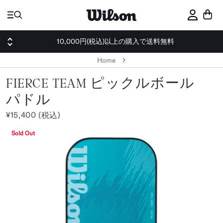
ス
キ
サインイ
ッ
プ
10,000円(税込)以上の購入で送料無料
Home
FIERCE TEAM ピックルボール
パドル
¥15,400 (税込)
Sold Out