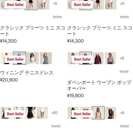
G
G
E
0
+5
+5
Best Seller
Best Seller
C
U
U
¥
0
E
L
L
9
more
more
¥
A
A
,
1
クラシック プリーツ ミニ スコ
クラシック プリーツ ミニ スコ
R
R
9
1
ート
ート
P
P
0
,
¥14,300
¥14,300
R
R
0
R
R
0
I
I
E
E
0
C
C
G
G
0
+8
Best Seller
Best Seller
E
E
U
U
¥
¥
L
L
more
ウィニング テニスドレス
1
1
A
A
¥20,900
1
1
ダベンポート ウーブン ポップ
R
R
R
,
,
オーバー
E
P
P
0
0
¥19,800
G
R
R
R
0
0
U
I
I
E
0
0
L
C
C
G
+20
+9
Best Seller
Best Seller
A
E
E
U
R
¥
¥
L
more
more
P
1
1
A