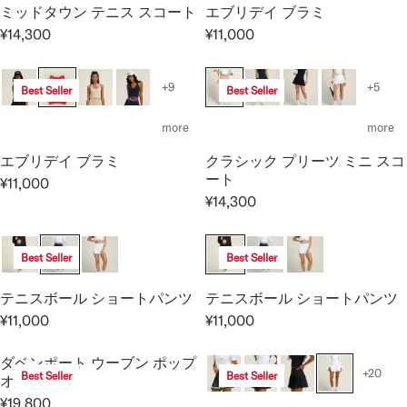
R
4
4
ミッドタウン テニス スコート
エブリデイ ブラミ
R
I
,
,
P
¥14,300
¥11,000
R
R
C
3
3
R
E
E
E
0
0
I
G
G
¥
0
0
+9
+5
Best Seller
Best Seller
C
U
U
2
E
L
L
0
more
more
¥
A
A
,
1
エブリデイ ブラミ
クラシック プリーツ ミニ スコ
R
R
9
9
ート
P
P
¥11,000
0
R
,
¥14,300
R
R
0
R
E
8
I
I
E
G
0
C
C
G
U
0
Best Seller
Best Seller
E
E
U
L
¥
¥
L
A
テニスボール ショートパンツ
テニスボール ショートパンツ
1
1
A
R
¥11,000
¥11,000
4
1
R
R
R
P
,
,
E
E
P
R
ダベンポート ウーブン ポップ
3
0
G
G
R
I
+20
Best Seller
Best Seller
オーバー
0
0
U
U
I
C
0
0
¥19,800