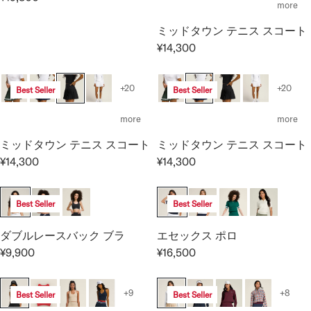
L
L
C
R
E
more
A
A
E
E
¥
ミッドタウン テニス スコート
R
R
¥
G
1
P
P
¥14,300
1
U
1
R
R
R
4
L
,
E
I
I
,
A
0
G
+20
+20
Best Seller
Best Seller
C
C
3
R
0
U
E
E
0
P
0
L
more
more
¥
¥
0
R
A
1
1
I
ミッドタウン テニス スコート
ミッドタウン テニス スコート
R
1
1
C
P
¥14,300
¥14,300
R
R
,
,
E
R
E
E
0
0
¥
I
G
G
0
0
1
Best Seller
Best Seller
C
U
U
0
0
9
E
L
L
,
エセックス ポロ
ダブルレースバック ブラ
¥
A
A
8
¥16,500
¥9,900
1
R
R
R
R
0
4
E
E
P
P
0
,
G
G
R
R
+9
+8
Best Seller
Best Seller
3
U
U
I
I