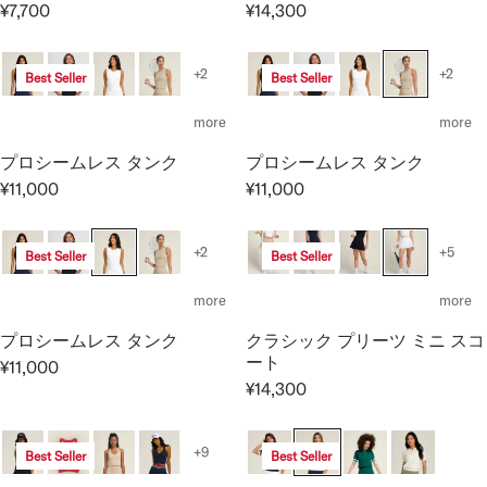
I
,
¥7,700
¥14,300
R
0
R
R
C
0
I
E
E
E
0
C
G
G
¥
0
+2
+2
Best Seller
Best Seller
E
U
U
1
¥
L
L
1
more
more
1
A
A
,
1
プロシームレス タンク
プロシームレス タンク
R
R
0
,
P
P
¥11,000
¥11,000
0
R
R
0
R
R
0
E
E
0
I
I
G
G
0
+2
+5
Best Seller
Best Seller
C
C
U
U
E
E
L
L
more
more
¥
¥
A
A
7
1
プロシームレス タンク
クラシック プリーツ ミニ スコ
R
R
,
4
ート
P
P
¥11,000
R
7
,
¥14,300
R
R
R
E
0
3
I
I
E
G
0
0
C
C
G
U
0
+9
Best Seller
Best Seller
E
E
U
L
¥
¥