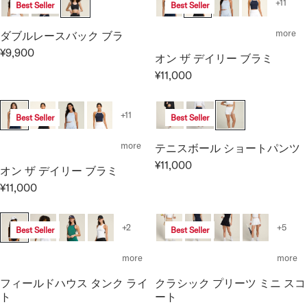
+11
Best Seller
Best Seller
L
U
A
L
more
ダブルレースバック ブラ
R
A
P
¥9,900
オン ザ デイリー ブラミ
R
R
R
E
P
¥11,000
R
I
G
R
E
C
U
I
G
E
+11
Best Seller
Best Seller
L
C
U
¥
A
E
L
2
more
テニスボール ショートパンツ
R
¥
A
0
P
¥11,000
1
オン ザ デイリー ブラミ
R
R
,
R
4
E
P
¥11,000
9
R
I
,
G
R
0
E
C
3
U
I
0
G
E
0
+2
+5
Best Seller
Best Seller
L
C
U
¥
0
A
E
L
9
more
more
R
¥
A
,
P
1
フィールドハウス タンク ライ
クラシック プリーツ ミニ スコ
R
9
R
1
ト
ート
P
0