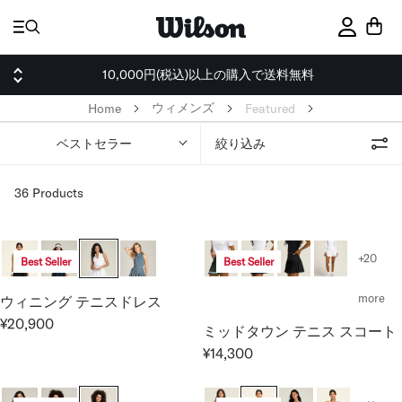
ス
キ
サインイ
ッ
プ
10,000円(税込)以上の購入で送料無料
ウィメンズ
Home
Featured
ベストセラー
絞り込み
36 Products
+20
Best Seller
Best Seller
more
ウィニング テニスドレス
¥20,900
ミッドタウン テニス スコート
R
E
¥14,300
R
G
E
U
G