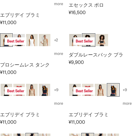
L
A
more
エセックス ポロ
1
1
A
R
¥16,500
1
1
エブリデイ ブラミ
R
R
P
,
,
E
P
¥11,000
R
R
0
0
G
R
I
E
0
0
U
I
C
G
0
0
+2
Best Seller
Best Seller
L
C
E
U
A
E
¥
L
more
ダブルレースバック ブラ
R
¥
1
A
P
¥9,900
1
1
プロシームレス タンク
R
R
R
4
,
E
P
¥11,000
R
I
,
0
G
R
E
C
3
0
U
I
G
E
0
0
+9
+9
Best Seller
Best Seller
L
C
U
¥
0
A
E
L
1
more
more
R
¥
A
6
P
1
エブリデイ ブラミ
エブリデイ ブラミ
R
,
R
1
P
¥11,000
¥11,000
5
R
R
I
,
R
0
E
E
C
0
I
0