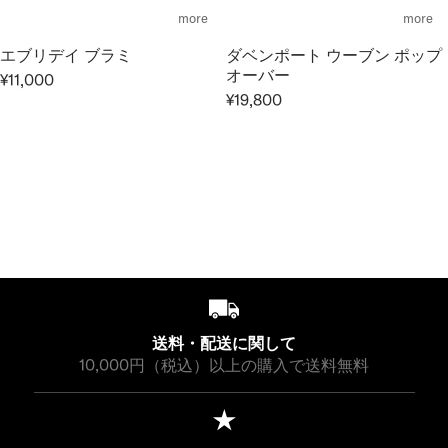
0
L
L
C
C
more
more
0
A
A
E
E
エブリデイ ブラミ
ダベンポート ウーブン ポップ
R
R
¥
¥
オーバー
P
P
¥11,000
1
1
R
¥19,800
R
R
4
4
R
E
I
I
,
,
E
G
C
C
3
3
G
U
E
E
0
0
U
L
¥
¥
0
0
L
A
1
9
A
R
6
,
R
P
,
9
P
R
5
0
R
I
0
0
I
C
0
C
E
送料・配送に関して
E
¥
10,000円（税込）以上の購入で送料無料
¥
1
1
1
9
,
,
0